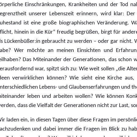
örperliche Einschränkungen, Krankheiten und der Tod n
egrenztheit unserer Lebenszeit erinnern, wird klar: Der
uhestand ist eine große biographischen Veränderung. Was
flicht, hinein in die Kür“ freudig begrüßen, birgt für an
ls Lückenbüßer:in gebraucht zu werden – oder gar nicht. We
abe? Wer möchte an meinen Einsichten und Erfahrungen
eilhaben? Das Miteinander der Generationen, das schon w
erausfordernd war, spitzt sich zu: Wie weit sollen „die Alt
deen verwirklichen können? Wie sieht eine Kirche aus, 
nterschiedlichen Lebens- und Glaubenserfahrungen und t
iteinander leben und arbeiten wollen? Wie können Konk
erden, dass die Vielfalt der Generationen nicht zur Last, 
ir laden ein, in diesen Tagen über diese Fragen im persön
achzudenken und dabei immer die Fragen im Blick zu habe