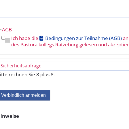
Pflichtfeld
AGB
Ich habe die
Bedingungen zur Teilnahme (AGB)
an 
des Pastoral­kollegs Ratze­burg gelesen und akzeptier
itte rechnen Sie 8 plus 8.
Verbindlich anmelden
inweise