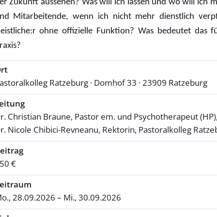
er Zukunft aussehen? Was will ich lassen und wo will ich m
nd Mitarbeitende, wenn ich nicht mehr dienstlich verpf
eistliche:r ohne offizielle Funktion? Was bedeutet das 
raxis?
rt
astoralkolleg Ratzeburg · Domhof 33 · 23909 Ratze­burg
eitung
r. Christian Braune, Pastor em. und Psychotherapeut (HP
r. Nicole Chibici-Revneanu, Rektorin, Pastoralkolleg Ratze
eitrag
50 €
eitraum
o., 28.09.2026 – Mi., 30.09.2026