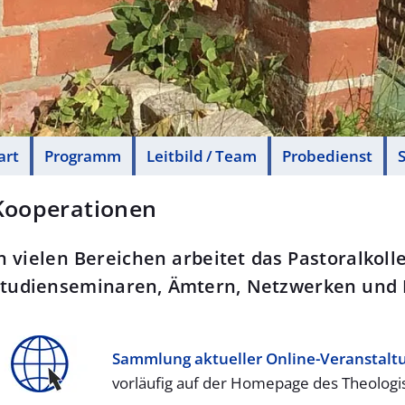
art
Programm
Leitbild / Team
Probedienst
S
Kooperationen
n vielen Bereichen arbeitet das Pastoralkoll
tudien­seminaren, Ämtern, Netz­werken und
Sammlung aktu­eller Online-Veran­stal­t
vorläufig auf der Homepage des Theologi