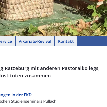
ervice
Vikariats-Revival
Kontakt
eg Ratzeburg mit anderen Pastoral­kollegs,
 Instituten zusammen.
un­gen in der EKD
schen Studienseminars Pullach