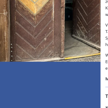
z
K
w
V
T
S
h
W
E
e
M
T