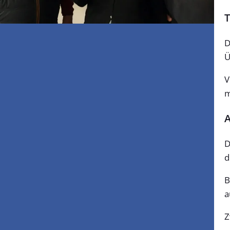
T
D
Ü
V
m
A
D
d
B
a
Z