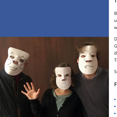
T
B
u
w
D
G
d
T
S
F