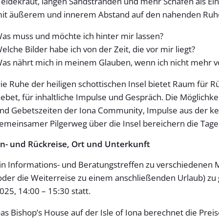
eidekraut, langen Sandstränden und mehr Schafen als Ein
it äußerem und innerem Abstand auf den nahenden Ruhe
as muss und möchte ich hinter mir lassen?
elche Bilder habe ich von der Zeit, die vor mir liegt?
as nährt mich in meinem Glauben, wenn ich nicht mehr v
ie Ruhe der heiligen schottischen Insel bietet Raum für Rü
ebet, für inhaltliche Impulse und Gespräch. Die Möglichk
nd Gebetszeiten der Iona Community, Impulse aus der kelti
emeinsamer Pilgerweg über die Insel bereichern die Tage 
n- und Rückreise, Ort und Unterkunft
in Informations- und Beratungstreffen zu verschiedenen M
oder die Weiterreise zu einem anschließenden Urlaub) zu g
025, 14:00 – 15:30 statt.
as Bishop’s House auf der Isle of Iona berechnet die Prei