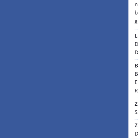
n
b
g
L
D
D
B
B
E
R
Z
S
Z
D