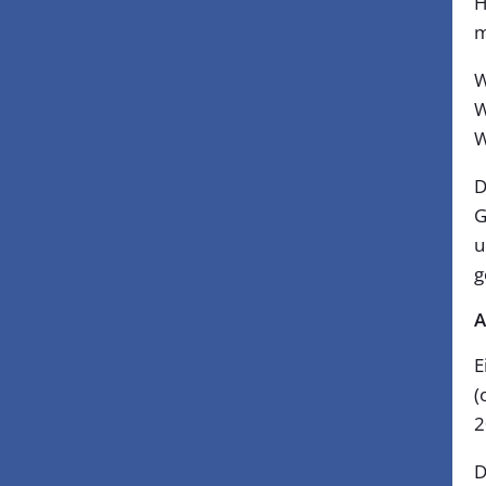
H
m
W
W
W
D
G
u
g
A
E
(
2
D