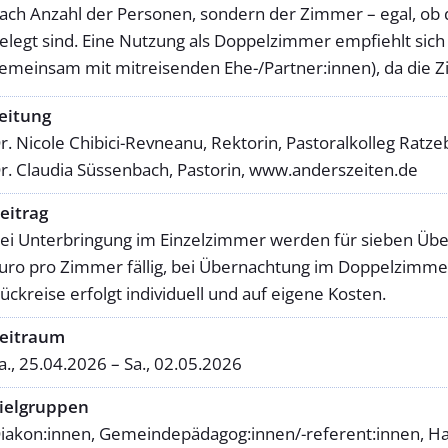
ach Anzahl der Personen, sondern der Zimmer – egal, ob 
elegt sind. Eine Nutzung als Doppelzimmer empfiehlt sich
emeinsam mit mitreisenden Ehe-/Partner:innen), da die Z
eitung
r. Nicole Chibici-Revneanu, Rektorin, Pastoralkolleg Ratze
r. Claudia Süssenbach, Pastorin, www.anderszeiten.de
eitrag
ei Unterbringung im Einzelzimmer werden für sieben Üb
uro pro Zimmer fällig, bei Übernachtung im Doppelzimmer
ückreise erfolgt individuell und auf eigene Kosten.
eitraum
a., 25.04.2026 – Sa., 02.05.2026
ielgruppen
iakon:innen, Gemeindepädagog:innen/-referent:innen, Hau