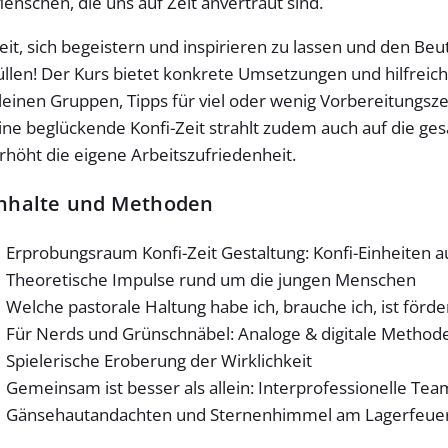
enschen, die uns auf Zeit anvertraut sind.
eit, sich begeistern und inspirieren zu lassen und den Be
üllen! Der Kurs bietet konkrete Umsetzungen und hilfrei
leinen Gruppen, Tipps für viel oder wenig Vorbereitungsze
ine beglückende Konfi-Zeit strahlt zudem auch auf die g
rhöht die eigene Arbeitszufriedenheit.
nhalte und Methoden
Erprobungsraum Konfi-Zeit Gestaltung: Konfi-Einheiten 
Theoretische Impulse rund um die jungen Menschen
Welche pastorale Haltung habe ich, brauche ich, ist förderl
Für Nerds und Grünschnäbel: Analoge & digitale Method
Spielerische Eroberung der Wirklichkeit
Gemeinsam ist besser als allein: Interprofessionelle T
Gänsehautandachten und Sternenhimmel am Lagerfeue